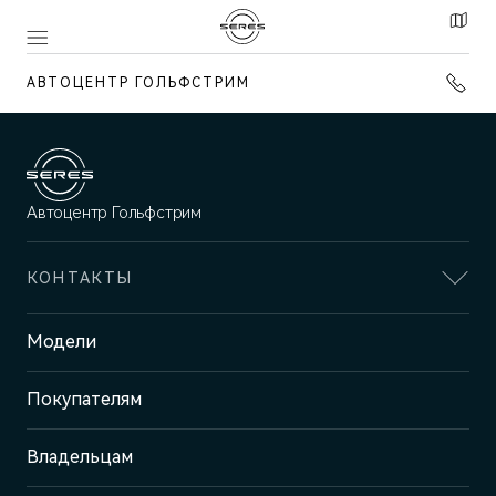
АВТОЦЕНТР ГОЛЬФСТРИМ
Автоцентр Гольфстрим
КОНТАКТЫ
Адрес
Модели
Челябинск, ул. Братьев
Кашириных, 143
Покупателям
Отдел продаж и сервиса
+7 (351) 700-1-700
Владельцам