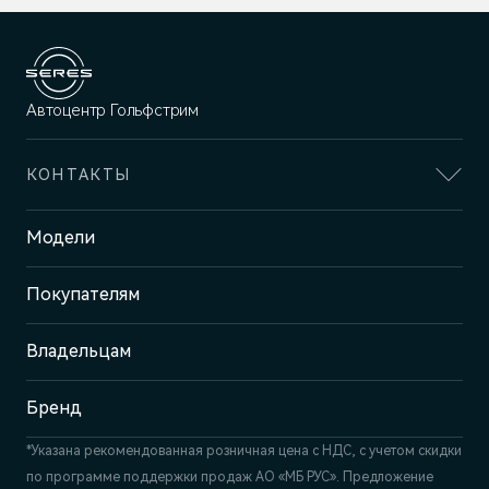
Автоцентр Гольфстрим
КОНТАКТЫ
Адрес
Модели
Челябинск, ул. Братьев
Кашириных, 143
Покупателям
Отдел продаж и сервиса
+7 (351) 700-1-700
Владельцам
Бренд
*Указана рекомендованная розничная цена c НДС, с учетом скидки
по программе поддержки продаж АО «МБ РУС». Предложение