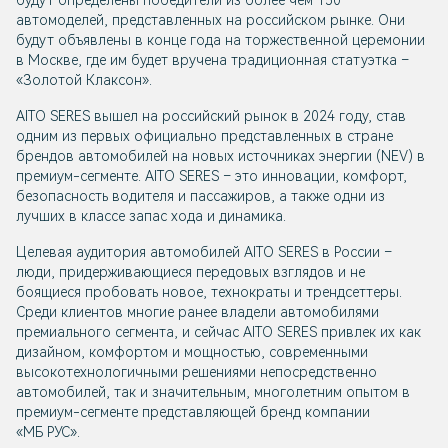
будут определены победители из более чем 150
автомоделей, представленных на российском рынке. Они
будут объявлены в конце года на торжественной церемонии
в Москве, где им будет вручена традиционная статуэтка –
«Золотой Клаксон».
AITO SERES вышел на российский рынок в 2024 году, став
одним из первых официально представленных в стране
брендов автомобилей на новых источниках энергии (NEV) в
премиум-сегменте. AITO SERES – это инновации, комфорт,
безопасность водителя и пассажиров, а также одни из
лучших в классе запас хода и динамика.
Целевая аудитория автомобилей AITO SERES в России –
люди, придерживающиеся передовых взглядов и не
боящиеся пробовать новое, технократы и трендсеттеры.
Среди клиентов многие ранее владели автомобилями
премиального сегмента, и сейчас AITO SERES привлек их как
дизайном, комфортом и мощностью, современными
высокотехнологичными решениями непосредственно
автомобилей, так и значительным, многолетним опытом в
премиум-сегменте представляющей бренд компании
«МБ РУС».