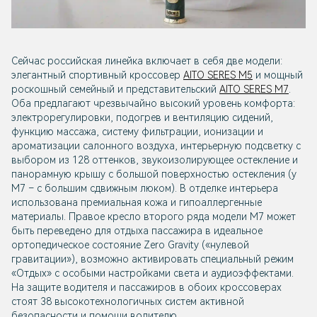
Сейчас российская линейка включает в себя две модели:
элегантный спортивный кроссовер
AITO SERES M5
и мощный
роскошный семейный и представительский
AITO SERES M7
.
Оба предлагают чрезвычайно высокий уровень комфорта:
электрорегулировки, подогрев и вентиляцию сидений,
функцию массажа, систему фильтрации, ионизации и
ароматизации салонного воздуха, интерьерную подсветку с
выбором из 128 оттенков, звукоизолирующее остекление и
панорамную крышу с большой поверхностью остекления (у
М7 – с большим сдвижным люком). В отделке интерьера
использована премиальная кожа и гипоаллергенные
материалы. Правое кресло второго ряда модели М7 может
быть переведено для отдыха пассажира в идеальное
ортопедическое состояние Zero Gravity («нулевой
гравитации»), возможно активировать специальный режим
«Отдых» с особыми настройками света и аудиоэффектами.
На защите водителя и пассажиров в обоих кроссоверах
стоят 38 высокотехнологичных систем активной
безопасности и помощи водителю.