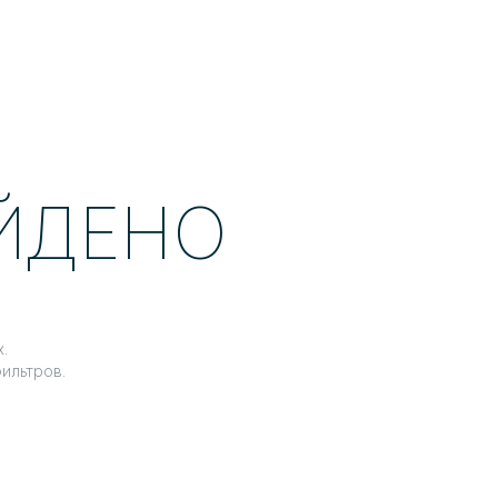
АЙДЕНО
.
ильтров.