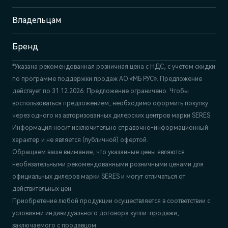
Отдел продаж и сервиса
+7 (351) 700-1-700
Владельцам
Бренд
*Указана рекомендованная розничная цена c НДС, с учетом скидки
по программе поддержки продаж АО «МБ РУС». Предложение
действует по 31.12.2026. Предложение ограничено. Чтобы
воспользоваться предложением, необходимо оформить покупку
через одного из авторизованных дилерских центров марки SERES.
Информация носит исключительно справочно-информационный
характер и не является (публичной) офертой.
Обращаем ваше внимание, что указанные цены являются
необязательными рекомендованными розничными ценами для
официальных дилеров марки SERES и могут отличаться от
действительных цен.
Приобретение любой продукции осуществляется в соответствии с
условиями индивидуального договора купли-продажи,
заключаемого с продавцом.