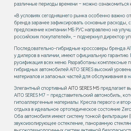
различные периоды времени – можно ознакомиться
«В условиях сегодняшнего рынка особенно важно от
бренда заранее зафиксировать основные расходы, с
предложение компании МБ РУС направлено на улучш
российских покупателей», – подчеркнул директор 
Последовательно-гибридные кроссоверы бренда
A
у дилеров в наличии, имеют официальную гарантию.
русификация всех меню. Разработаны комплексные п
гибридных автомобилей
AITO SERES
высокий уровень
материалов и запасных частей для обслуживания в н
Элегантный спортивный
AITO SERES M5
предлагает в
AITO SERES M7
– представительский автомобиль, кот
гипоаллергенные материалы. Кресла первого и втор
отдыха в идеальное ортопедическое состояние Zero
Оба автомобиля имеют систему тонкой фильтрации (Р
звукоизолирующее остекление, панорамную стеклянн
высокотехнологичных систем активной безопасност