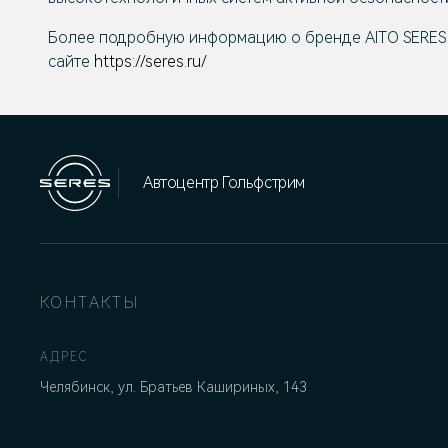
Более подробную информацию о бренде
AITO SERES
сайте
https://seres.ru/
Автоцентр Гольфстрим
КОНТАКТЫ
АДРЕС
Челябинск, ул. Братьев Кашириных, 143