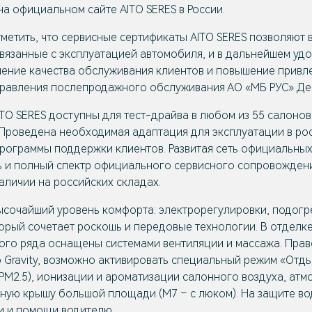
 на официальном сайте
AITO SERES
в России.
метить, что сервисные сертификаты
AITO SERES
позволяют 
вязанные с эксплуатацией автомобиля, и в дальнейшем уд
ение качества обслуживания клиентов и повышение прив
управления послепродажного обслуживания АО «МБ РУС» Де
ITO SERES
доступны для тест-драйва в любом из 55 салоно
 Проведена необходимая адаптация для эксплуатации в ро
рограммы поддержки клиентов. Развитая сеть официальных
 и полный спектр официального сервисного сопровождени
аличии на российских складах.
ысочайший уровень комфорта: электрорегулировки, подогр
орый сочетает роскошь и передовые технологии. В отделк
ого ряда оснащены системами вентиляции и массажа. Прав
 Gravity, возможно активировать специальный режим «Отды
М2.5), ионизации и ароматизации салонного воздуха, атм
ую крышу большой площади (М7 – с люком). На защите вод
и и помощи водителю.