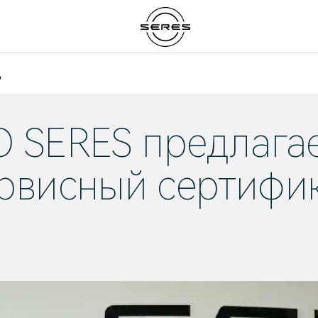
д
O SERES
предлага
рвисный сертифи