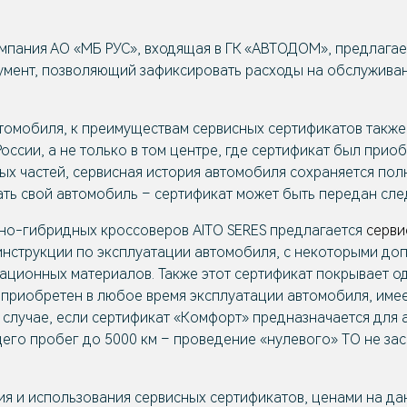
омпания АО «МБ РУС», входящая в ГК «АВТОДОМ», предлаг
мент, позволяющий зафиксировать расходы на обслуживани
омобиля, к преимуществам сервисных сертификатов также
оссии, а не только в том центре, где сертификат был при
х частей, сервисная история автомобиля сохраняется пол
дать свой автомобиль – сертификат может быть передан сл
ьно-гибридных кроссоверов
AITO SERES
предлагается
серви
инструкции по эксплуатации автомобиля, с некоторыми до
ационных материалов. Также этот сертификат покрывает о
приобретен в любое время эксплуатации автомобиля, имеет
случае, если сертификат «Комфорт» предназначается для а
го пробег до 5000 км – проведение «нулевого» ТО не засч
 и использования сервисных сертификатов, ценами на да