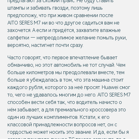
предлагают за схожий прайс. Не буду ставить
штампы и забивать гвозди, поэтому лишь
предположу, что при живом сравнении после
AITO SERES M7 ни во что другое садиться вам не
захочется. А если и придётся, захватите влажные
салфетки — непреодолимое желание помыть руки,
вероятно, настигнет почти сразу.
Часто говорят, что первое впечатление бывает
обманчиво, но этот автомобиль не тот случай. Чем
больше километров мы преодолевали вместе, тем
больше я убеждалась в том, что эта машина стоит
каждого рубля, которого за неё просят. Huawei смог
то, чего не удавалось многим до него. AITO SERES M7
способен вести себя так, что водитель начисто о
нём забывает, а для премиального кроссовера это
один из лучших комплиментов. Кстати, к его
классовой принадлежности вопросов нет, он с
гордостью может носить это звание. И да, если бы я