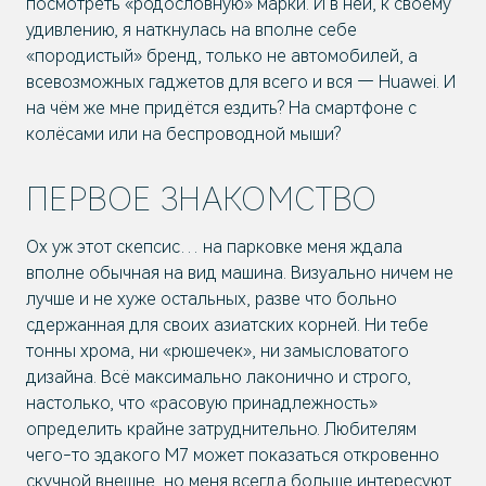
посмотреть «родословную» марки. И в ней, к своему
удивлению, я наткнулась на вполне себе
«породистый» бренд, только не автомобилей, а
всевозможных гаджетов для всего и вся — Huawei. И
на чём же мне придётся ездить? На смартфоне с
колёсами или на беспроводной мыши?
ПЕРВОЕ ЗНАКОМСТВО
Ох уж этот скепсис… на парковке меня ждала
вполне обычная на вид машина. Визуально ничем не
лучше и не хуже остальных, разве что больно
сдержанная для своих азиатских корней. Ни тебе
тонны хрома, ни «рюшечек», ни замысловатого
дизайна. Всё максимально лаконично и строго,
настолько, что «расовую принадлежность»
определить крайне затруднительно. Любителям
чего-то эдакого M7 может показаться откровенно
скучной внешне, но меня всегда больше интересуют