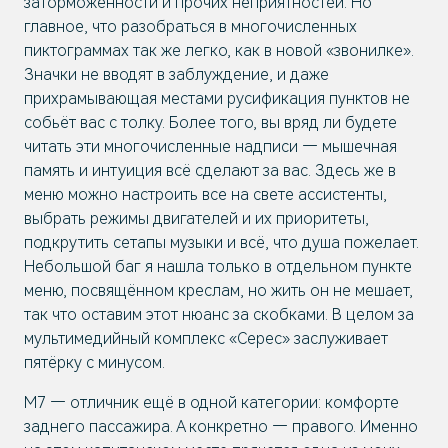
заторможенности и прочих неприятностей. Но
главное, что разобраться в многочисленных
пиктограммах так же легко, как в новой «звонилке».
Значки не вводят в заблуждение, и даже
прихрамывающая местами русификация пунктов не
собьёт вас с толку. Более того, вы вряд ли будете
читать эти многочисленные надписи — мышечная
память и интуиция всё сделают за вас. Здесь же в
меню можно настроить все на свете ассистенты,
выбрать режимы двигателей и их приоритеты,
подкрутить сетапы музыки и всё, что душа пожелает.
Небольшой баг я нашла только в отдельном пункте
меню, посвящённом креслам, но жить он не мешает,
так что оставим этот нюанс за скобками. В целом за
мультимедийный комплекс «Серес» заслуживает
пятёрку с минусом.
М7 — отличник ещё в одной категории: комфорте
заднего пассажира. А конкретно — правого. Именно