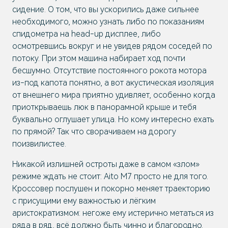
сидение. О том, что вы ускорились даже сильнее
необходимого, можно узнать либо по показаниям
спидометра на head-up дисплее, либо
осмотревшись вокруг и не увидев рядом соседей по
потоку. При этом машина набирает ход почти
бесшумно. Отсутствие постоянного рокота мотора
из-под капота понятно, а вот акустическая изоляция
от внешнего мира приятно удивляет, особенно когда
приоткрываешь люк в панорамной крыше и тебя
буквально оглушает улица. Но кому интересно ехать
по прямой? Так что сворачиваем на дорогу
поизвилистее.
Никакой излишней остроты даже в самом «злом»
режиме ждать не стоит: Aito M7 просто не для того.
Кроссовер послушен и покорно меняет траекторию
с присущими ему важностью и лёгким
аристократизмом: негоже ему истерично метаться из
ряда в ряд, всё должно быть чинно и благородно.