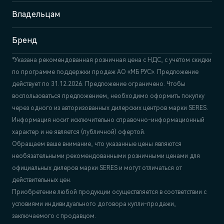
Отдел продаж и сервиса
+7 (351) 700-1-700
Владельцам
Бренд
*Указана рекомендованная розничная цена c НДС, с учетом скидки
по программе поддержки продаж АО «МБ РУС». Предложение
действует по 31.12.2026. Предложение ограничено. Чтобы
воспользоваться предложением, необходимо оформить покупку
через одного из авторизованных дилерских центров марки SERES.
Информация носит исключительно справочно-информационный
характер и не является (публичной) офертой.
Обращаем ваше внимание, что указанные цены являются
необязательными рекомендованными розничными ценами для
официальных дилеров марки SERES и могут отличаться от
действительных цен.
Приобретение любой продукции осуществляется в соответствии с
условиями индивидуального договора купли-продажи,
заключаемого с продавцом.