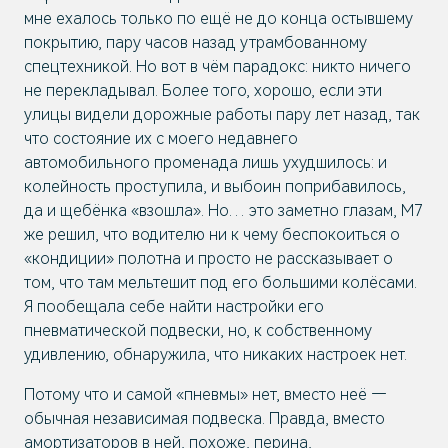
мне ехалось только по ещё не до конца остывшему
покрытию, пару часов назад утрамбованному
спецтехникой. Но вот в чём парадокс: никто ничего
не перекладывал. Более того, хорошо, если эти
улицы видели дорожные работы пару лет назад, так
что состояние их с моего недавнего
автомобильного променада лишь ухудшилось: и
колейность проступила, и выбоин поприбавилось,
да и щебёнка «взошла». Но… это заметно глазам, М7
же решил, что водителю ни к чему беспокоиться о
«кондиции» полотна и просто не рассказывает о
том, что там мельтешит под его большими колёсами.
Я пообещала себе найти настройки его
пневматической подвески, но, к собственному
удивлению, обнаружила, что никаких настроек нет.
Потому что и самой «пневмы» нет, вместо неё —
обычная независимая подвеска. Правда, вместо
амортизаторов в ней, похоже, перина,