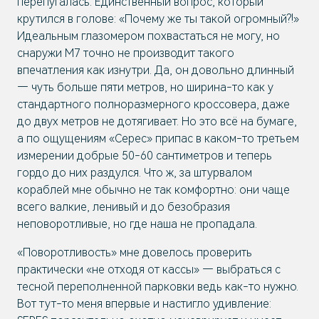
перепугалась. Единственный вопрос, который
крутился в голове: «Почему же ты такой огромный?!»
Идеальным глазомером похвастаться не могу, но
снаружи М7 точно не производит такого
впечатления как изнутри. Да, он довольно длинный
— чуть больше пяти метров, но ширина-то как у
стандартного полноразмерного кроссовера, даже
до двух метров не дотягивает. Но это всё на бумаге,
а по ощущениям «Серес» припас в каком-то третьем
измерении добрые 50-60 сантиметров и теперь
гордо до них раздулся. Что ж, за штурвалом
кораблей мне обычно не так комфортно: они чаще
всего валкие, ленивый и до безобразия
неповоротливые, но где наша не пропадала.
«Поворотливость» мне довелось проверить
практически «не отходя от кассы» — выбраться с
тесной переполненной парковки ведь как-то нужно.
Вот тут-то меня впервые и настигло удивление: