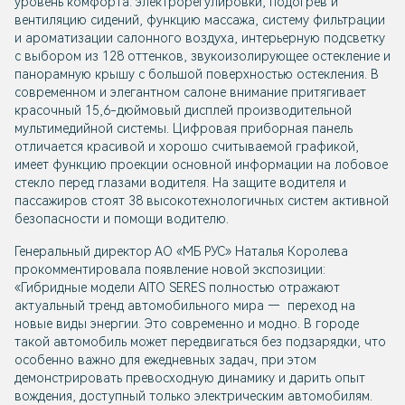
уровень комфорта: электрорегулировки, подогрев и
вентиляцию сидений, функцию массажа, систему фильтрации
и ароматизации салонного воздуха, интерьерную подсветку
с выбором из 128 оттенков, звукоизолирующее остекление и
панорамную крышу с большой поверхностью остекления. В
современном и элегантном салоне внимание притягивает
красочный 15,6-дюймовый дисплей производительной
мультимедийной системы. Цифровая приборная панель
отличается красивой и хорошо считываемой графикой,
имеет функцию проекции основной информации на лобовое
стекло перед глазами водителя. На защите водителя и
пассажиров стоят 38 высокотехнологичных систем активной
безопасности и помощи водителю.
Генеральный директор АО «МБ РУС» Наталья Королева
прокомментировала появление новой экспозиции:
«Гибридные модели AITO SERES полностью отражают
актуальный тренд автомобильного мира — переход на
новые виды энергии. Это современно и модно. В городе
такой автомобиль может передвигаться без подзарядки, что
особенно важно для ежедневных задач, при этом
демонстрировать превосходную динамику и дарить опыт
вождения, доступный только электрическим автомобилям.