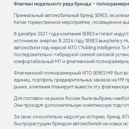
Флагман модельного ряда бренда – полноразмерн
Премиальный автомобильный бренд SERES, эксклюзи
Китае торжественное мероприятие, посвященное вып
В декабре 2021 года компания SERES и гигант инду
источниках энергии. В 2024 году SERES выкупила у 
автомобили под маркой AITO (“Adding Intelligence T
последовательно-гибридной схемой силовой установ
комфортабельный М7 и флагманский полноразмерны
Флагманский полноразмерный AITO SERES M9 был вст
единиц, портфель предварительных заказов на М9 п
рынке, компания планирует вывести эту флагманскую
Для поставок на рынок России были выбраны наибо
Они проходят дополнительную комплексную подгото
За свою относительно недолгую историю, бренд AIT
быстрорастущим брендом автомобилей на новых исто