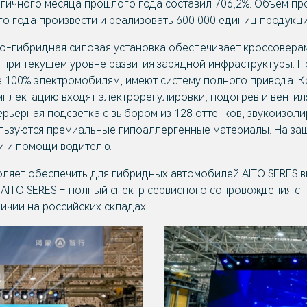
гичного месяца прошлого года составил 706,2%. Объем пр
о года произвести и реализовать 600 000 единиц продукци
-гибридная силовая установка обеспечивает кроссоверам 
, при текущем уровне развития зарядной инфраструктуры. П
е 100% электромобилям, имеют систему полного привода. 
мплектацию входят электрорегулировки, подогрев и вентил
ерьерная подсветка с выбором из 128 оттенков, звукоизо
льзуются премиальные гипоаллергенные материалы. На защ
и и помощи водителю.
оляет обеспечить для гибридных автомобилей AITO SERES 
AITO SERES – полный спектр сервисного сопровождения с 
ичии на российских складах.