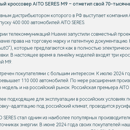
ый кроссовер AITO SERES M9 – отметил свой 70-тысяч
вным дистрибьютором которого в РФ выступает компания А
уску 400 000 автомобилей AITO SERES.
стрии телекоммуникаций Huawei запустили совместный прое
Huawei права на торговую марку и патентную документацию.
o AutO”), которые предлагаются как в полностью электричес
ки. В настоящее время в линейку моделей входят три кро
й М9.
речен покупателями с большим интересом. К июлю 2024 го
ревышает 110 000 автомобилей. По мере расширения произ
 модель и на российский рынок. Российская премьера AITO 
лее подходящие для эксплуатации в российских условиях 
вку-адаптацию под российский климат, проводится русиф
O SERES стал одним из наиболее популярных производите
чниках энергии. В июне 2024 года своих покупателей наш