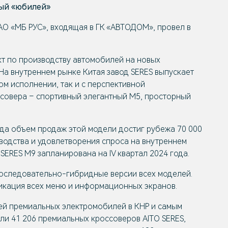
ный «юбилей»
О «МБ РУС», входящая в ГК «АВТОДОМ», провел в
кт по производству автомобилей на новых
 На внутреннем рынке Китая завод SERES выпускает
ком исполнении, так и с перспективной
ссовера – спортивный элегантный М5, просторный
да объем продаж этой модели достиг рубежа 70 000
водства и удовлетворения спроса на внутреннем
SERES M9 запланирована на IV квартал 2024 года.
последовательно-гибридные версии всех моделей.
икация всех меню и информационных экранов.
лей премиальных электромобилей в КНР и самым
ли 41 206 премиальных кроссоверов AITO SERES,