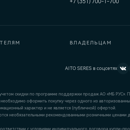
+7 (351) 700-1-700
АТЕЛЯМ
ВЛАДЕЛЬЦАМ
AITO SERES в соцсетях
 учетом скидки по программе поддержки продаж АО «МБ РУС». 
 необходимо оформить покупку через одного из авторизованны
ационный характер и не является (публичной) офертой.
ются необязательными рекомендованными розничными ценами д
оответствии с условиями индивидуального договора купли-про