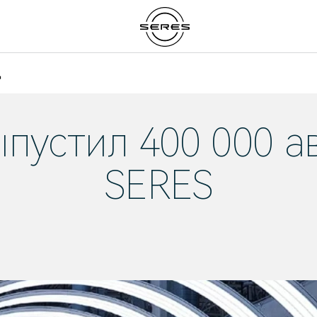
д
ыпустил 400 000 а
SERES