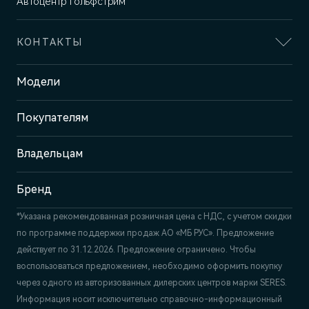
Автоцентр Гольфстрим
КОНТАКТЫ
Адрес
Модели
Челябинск, ул. Братьев
Кашириных, 143
Покупателям
Отдел продаж и сервиса
+7 (351) 700-1-700
Владельцам
Бренд
*Указана рекомендованная розничная цена c НДС, с учетом скидки
по программе поддержки продаж АО «МБ РУС». Предложение
действует по 31.12.2026. Предложение ограничено. Чтобы
воспользоваться предложением, необходимо оформить покупку
через одного из авторизованных дилерских центров марки SERES.
Информация носит исключительно справочно-информационный